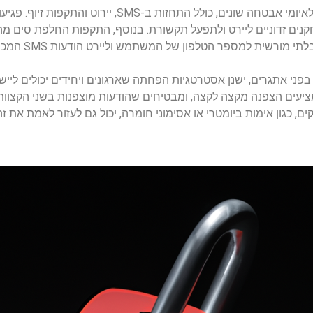
מערכת ה-SMS המסורתית רגישה לאיומי אבטחה שונים, כול
רשית למספר הטלפון של המשתמש וליירט הודעות SMS המכילות מידע רגיש.
S עשויה לעמוד בפני אתגרים, ישנן אסטרטגיות הפחתה שארגונים ויחידים יכולי
עים הצפנה מקצה לקצה, ומבטיחים שהודעות מוצפנות בשני הקצוות ו
ים, כגון אימות ביומטרי או אסימוני חומרה, יכול גם לעזור לאמת את