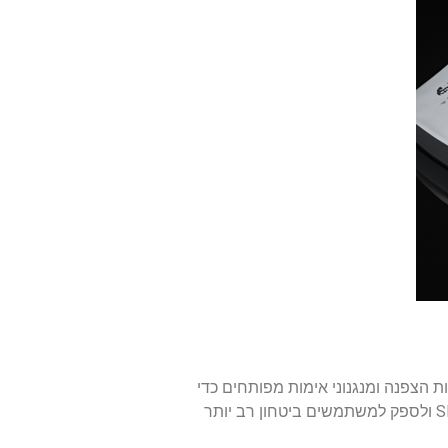
 התקדמויות חדשות בטכנולוגיות הצפנה ומנגנוני אימות מפותחים כדי
לטפל בפגיעויות הקיימות במערכת ה-SMS הנוכחית. חידושים אלו מטרתם לחזק את האבטחה של תקשורת SMS ולספק למשתמשים ביטחון רב יותר