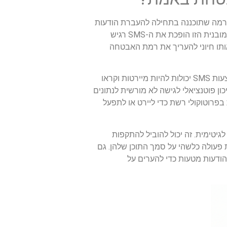
לטפורמה שתוכננה בתחילה להעברת הודעות
טקסט פשוטות, ל-SMS אין את תכונות האבטחה החזקות המצויות בערוצי תקשורת מתוחכמים יותר. הפשטות המובנית הזו הופכת את ה-SMS רגיש
 אותו חיוני להעריך את רמת האבטחה
אחד החששות העיקריים באבטחת SMS הוא היעדר הצפנה מקצה לקצה, מה שאומר שהודעות שנשלחות באמצעות SMS יכולות להיות מיירטות וקראו
 מה שמציב סיכון פוטנציאלי לגישה לא מורשית לנתונים
בפרוטוקולי רשת כדי ליירט או לתפעל
ישות לגיטימית. זה יכול להוביל להתקפות
, מה שמדגיש את החשיבות של אימות האותנטיות של הודעות SMS לפני נקיטת פעולה כלשהי על סמך התוכן שלהן. גם
 תוקפים משתמשים בהודעות מטעות כדי להערים על