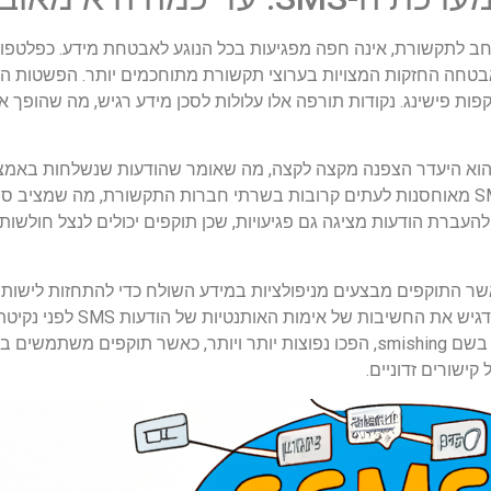
בשימוש נרחב לתקשורת, אינה חפה מפגיעות בכל הנוגע לאבטחת מידע. כפ
התקפות פישינג. נקודות תורפה אלו עלולות לסכן מידע רגיש, מה שהופך
על ידי שחקנים זדוניים. בנוסף, הודעות SMS מאוחסנות לעתים קרובות בשרתי חברות התקשורת,
עברת הודעות מציגה גם פגיעויות, שכן תוקפים יכולים לנצל חולשות 
SM חשופות לזיוף, כאשר התוקפים מבצעים מניפולציות במידע השולח כדי להתחזות ל
הנדסה חברתית ופעילויות הונאה
התקפות פישינג באמצעות SMS, הידועות בשם smishing, הפכו נפוצות יותר ויותר, כאשר
ישורים זדוניים.