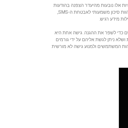
ל התחזות ב-SMS, יירוט והתקפות זיוף. פגיעויות אלו נובעות מהיעדר הצפנה בהודעות
SMS סטנדרטיות, מה שמקל על שחקנים זדוניים ליירט ולתפעל תקשורת. בנוסף, התקפות החלפת סים מהוות סיכון משמעותי לאבטחת ה-SMS,
ם ליישם כדי לשפר את ההגנה. גישה אחת היא
שלא ניתן לגשת אליהם על ידי גורמים
 זהות המשתמשים ולמנוע גישה לא מורשית