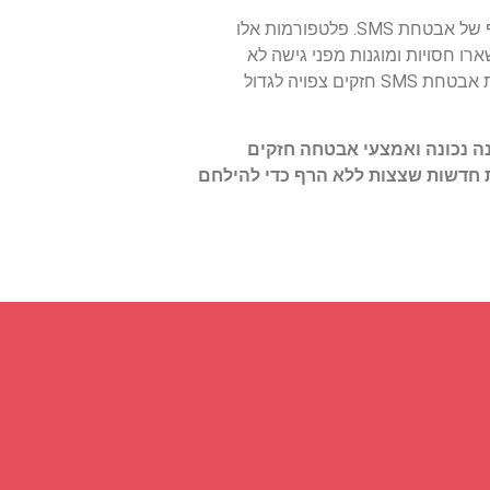
יתר על כן, עלייתם של פתרונות אבטחה ניידים ופלטפורמות העברת הודעות מאובטחות מעצבת מחדש את הנוף של אבטחת SMS. פלטפורמות אלו
ו חסויות ומוגנות מפני גישה לא
מורשית. ככל שארגונים ויחידים הופכים מודעים יותר לחשיבות של אבטחת התקשורת שלהם, הדרישה לפתרונות אבטחת SMS חזקים צפויה לגדול
הבנה נכונה ואמצעי אבטחה חזקים
בטיח, עם טכנולוגיות ואסטרטגיות חדשות שצצות ללא הרף כדי להילחם