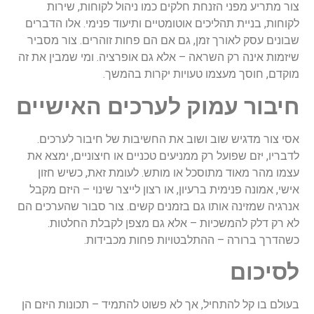
צור מתריע מפני הזנחת חלקים כמו ניהול לקוחות, שירות
לקוחות, בניית תהליכים אוטומטיים ותיעוד פנימי. אלו הדברים
שבונים עסק לאורך זמן, גם אם הם פחות זוהרים. צור מסביר
שיזמות אינה רק השראה – אלא גם אופרציה. ומי שמבין את זה
מוקדם, חוסך מעצמו טעויות יקרות בהמשך.
חיבור עמוק לערכים האישיים
אסי צור מדגיש שוב ושוב את החשיבות של חיבור לערכים.
לדבריו, יזם שפועל רק ממניעים טכניים או חיצוניים, ימצא את
עצמו מהר מאוד מתוסכל או מותש. לעומת זאת, כשיש חזון
אישי, אמונה פנימית ברעיון, או רצון לייצר שינוי – היזם מקבל
אנרגיה שמזינה אותו גם בזמנים קשים. צור סבור שהערכים הם
לא רק דלק להמשכיות – אלא גם מצפן לקבלת החלטות.
כשהדרך ברורה – ההתלבטויות פחות מכבידות.
לסיכום
בעולם בו קל להתחיל, אך לא פשוט להתמיד – תכונות היזם הן