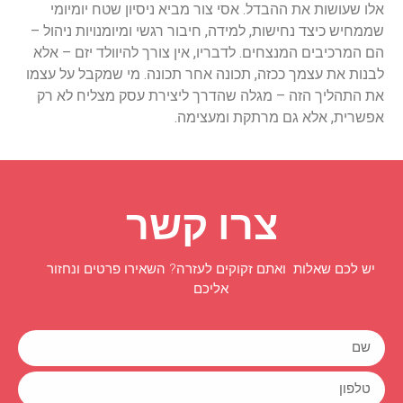
אלו שעושות את ההבדל. אסי צור מביא ניסיון שטח יומיומי
שממחיש כיצד נחישות, למידה, חיבור רגשי ומיומנויות ניהול –
הם המרכיבים המנצחים. לדבריו, אין צורך להיוולד יזם – אלא
לבנות את עצמך ככזה, תכונה אחר תכונה. מי שמקבל על עצמו
את התהליך הזה – מגלה שהדרך ליצירת עסק מצליח לא רק
אפשרית, אלא גם מרתקת ומעצימה.
צרו קשר
יש לכם שאלות ואתם זקוקים לעזרה? השאירו פרטים ונחזור
אליכם