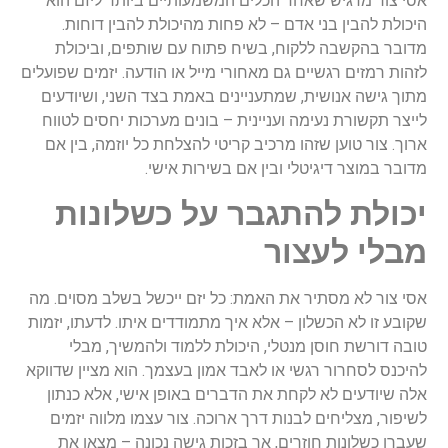
אסי צור מדגיש שאחד הכלים המשמעותיים ביותר ליזם הוא
היכולת להבין בני אדם – לא פחות מהיכולת להבין דוחות.
מדובר בהקשבה ללקוח, בשיח פתוח עם שותפים, וביכולת
לזהות רמזים רגשיים גם מאחורי מייל או הודעה. יזמים שפועלים
מתוך גישה אנושית, שמתעניינים באמת בצד השני, ושיודעים
לייצר תקשורת נעימה ועניינית – בונים מערכות יחסים לטווח
ארוך. צור טוען שזהו מרכיב קריטי להצלחת כל יוזמה, בין אם
מדובר במוצר דיגיטלי ובין אם בשירות אישי.
יכולת להתגבר על כשלונות
מבלי לעצור
אסי צור לא מסתיר את האמת: כל יזם ייכשל בשלב מסוים. מה
שקובע זו לא הכשלון – אלא איך מתמודדים איתו. לדעתו, יזמות
טובה דורשת חוסן מנטלי, היכולת ללמוד ולהמשיך, מבלי
להיכנס לסחרור רגשי או לאבד אמון בעצמך. הוא מציין שדווקא
אלה שיודעים לא לקחת את הדברים באופן אישי, אלא כנתון
לשיפור, מצליחים לבנות דרך ארוכה. צור עצמו מלווה יזמים
שעברו כשלונות חוזרים, אך בזכות גישה נכונה – מצאו את