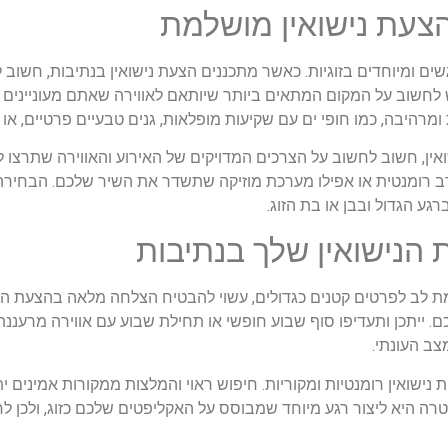
הצעת נישואין מושלמת
ים ומיוחדים בזוגיות. כאשר מתכננים הצעת נישואין בנתיבות, חשוב
לחשוב על המקום המתאים ביותר שיותאם לאווירה שאתם מעוניינים לי
ומרהיבה, כמו חופי ים עם שקיעות מופלאות, גנים טבעיים פרטיים, או
ן, חשוב לחשוב על הצרכים המדויקים של האירוע והאווירה שתרצו לש
ב רומנטית או אפילו מערכת מוזיקה שתשדר את השיר שלכם. הבחיר
 הגדול ובבן או בת הזוג.
הנישואין שלך בנתיבות
מת לב לפרטים קטנים כגדולים, עשוי להבטיח הצלחה מלאה בהצעת הנ
יכם. ייתכן ותעדיפו סוף שבוע חופשי או תחילת שבוע עם אווירה מרע
צב העונתי.
 נישואין רומנטיות ומקוריות. חיפוש ראוי והמלצות ממקורות אמינים י
ה היא ליצור רגע מיוחד שמבוסס על האקליפטים שלכם כזוג, ולכן לחש