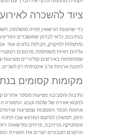
תצפית מהממת ולכוף את הברך עם ההצע
ציוד להשכרה לאירועי
כדי שהצעת הנישואין תהיה מושלמת, חשוב
בנתיבות, כדאי לבדוק שמושכרים הפריטים
ומחצלות לפיקניק, חבילות בלונים ועוד. אם
עליהם חוויות משותפות, סרטונים רומנטיי
שמתמחות באירועים קולינריים ומציעות ער
להכנת ארוחת ערב אינטימית רק לשניים,
מקומות קסומים בנתי
נתיבות והסביבה מציעות מספר אתרים קסו
למצוא אווירה של שלווה וטבע. התאורה ה
אחוזות הכפר הסמוכות שמציעות שירותים ו
היום, תמשיכו למיקום המרגש שבו תחכה ה
אסתטיקה מרהיבה, פרחים ומדשאות ירוקים, 
הרקעים הטבעיים יוצרים את האווירה המו