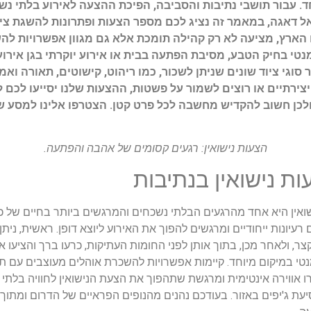
 עבור תושבי נתיבות והסביבה, הפיכת ההצעה לאירוע בלתי נשכ
אל דאגה, במאמר זה נציג לכם מספר הצעות ופתרונות להשגת צי
הארץ, מציעה לא רק קהילה תומכת אלא גם מגוון אפשרויות לה
נטי בחיק הטבע, מסיבת הפתעה בבית או אירוע יוקרתי בגן אירוע
סוגי ציוד שונים שניתן לשכור, כמו ריהוט, קישוטים, תאורה וא
צירתיים או רוצים לשמור על פשטות, ההצעות שלנו יסייעו לכם
ולכן חשוב להקדיש מחשבה לכל פרט קטן. הצטרפו אלינו למסע ש
הצעות נישואין: רגעים קסומים של אהבה והפתעה.
עות נישואין בנתיבות
אין היא אחד מהרגעים הבלתי נשכחים והמרגשים ביותר בחיים של כל 
 רעיונות ייחודיים ומרגשים להפוך את האירוע ליוצא דופן. ראשית, ני
 קצר, ולאחר מכן, בתוך אותן לפני החומות העתיקות, כרעו ברך והציע
נטי במיקום מיוחד. קיימות אפשרויות להשכרת אוהלים מעוצבים עם ת
 אווירה אינטימית ומרגשת שתהפוך את הצעת הנישואין לחוויה בלתי
עת ג'יפים באזור. בעודכם נהנים מהנופים הפראיים של הדרום ומתוך 