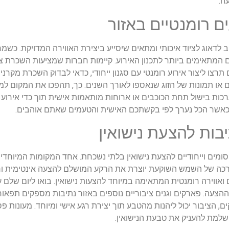
ה.
ם רומנטיים באזור
 לדאוג לציוד איכותי ומתאים שיסייע ביצירת האווירה המדויקת. כשמ
 המתאימים ביותר לתכנון האירוע. קיימות חברות שמציעות השכרת צי
 תרצו ליצור אירוע רומנטי עם סגנון ייחודי, כדאי לבדוק השכרת מקרני
ם או תמונות של הזוג שנאספו לאורך השנים. כך, תהפכו את המקום למי
כות בישול תחת הכוכבים או ארוחות מותאמות אישית תוך כדי אירוע ב
 כאשר הכל נערך לפי בקשתכם האישית והטעמים שאתם אוהבים.
בות להצעת נישואין
מים וייחודיים להצעת נישואין בלתי נשכחת. אחד המקומות המיוחדים
רכה של השמש השוקעת יוצרת את הרקע המושלם להצעה אינטימית ורו
אווירה רומנטית המתאימה במיוחד להצעות נישואין. בואו ליום שלם 
הצעה. פארקים וגנים ציבוריים נוספים באזור נתיבות מספקים תפאורה
הציבור יכול ליהנות מהטבע תוך יצירת רגע אישי ומיוחד. מעונות פסט
שלמת להעניק את טבעת הנישואין.