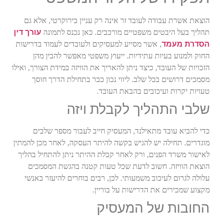
הוצאת אשרת עבודה לעובד זר אינה רק עניין בירוקרטי, אלא גם
עורך דין
תהליך בעל היבטים משפטיים מורכבים. כאן נכנס לתמונה
הסדרת מעמד
,
אשר מסייע למעסיקים ולעובדים לעמוד בדרישות
החוק ולמנוע בעיות עתידיות. ייעוץ משפטי מאפשר להבין מהן
הזכויות של העובד, כיצד ניתן להאריך את הוויזה במידת הצורך, ואילו
מסמכים דרושים בכל שלב. ליווי נכון כבר בתחילת הדרך חוסך
טעויות יקרות ועיכובים בהבאת העובד
.
שלבי התהליך לקבלת ויזה
כדי להביא עובד מתאילנד, המעסיק חייב לעבור מספר שלבים
מוגדרים. תחילה יש להגיש בקשה להיתר העסקה, לאחר מכן להמתין
לאישור משרד הפנים, ורק לאחר קבלת ההיתר ניתן להתחיל בהליך
הוצאת הוויזה. חשוב לדעת שכל טעות קטנה בהגשת המסמכים
עלולה לגרום לעיכוב משמעותי. לכן, רבים בוחרים להיעזר באנשי
מקצוע שמכירים את הדרישות על
בוריין
.
החובות של המעסיק