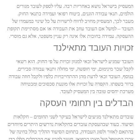
המעסיק בישראל נושא באחריות רבה. עליו לספק לעובד מגורים
הולמים, תנאי עבודה הוגנים, ביטוח רפואי ועמידה בתנאי החוק.
מעבר לכך, המעסיק מחויב לדווח לרשויות על כל שינוי במעמדו של
העובד – למשל אם העובד עוזב את העבודה או אם מסתיימת תקופת
ההעסקה. עמידה בחובות אלו אינה רק עניין משפטי, אלא גם מוסרי
.
זכויות העובד מתאילנד
העובד שמגיע לישראל זכאי למגוון זכויות על פי החוק. הוא רשאי
לקבל שכר מינימום, ימי חופשה, ימי מחלה ותנאי עבודה סבירים.
בנוסף, העובד זכאי לדעת מהן ההתחייבויות כלפיו ולקבל חוזה עבודה
ברור בשפתו. הקפדה על זכויות אלו מונעת סכסוכים ומבטיחה
מערכת יחסים טובה בין המעסיק לעובד
.
הבדלים בין תחומי העסקה
עובדים מתאילנד מגיעים לישראל בעיקר לשני תחומים – חקלאות
וסיעוד. בעוד שבהעסקת עובדים בחקלאות נדרשים היתרים מיוחדים
בהתאם לאזור ולסוג העבודה, בתחום הסיעוד ההליך כולל בחינה של
צרכי המטופל ושל מצבו הרפואי. חשוב להבין את ההבדלים הללו כדי