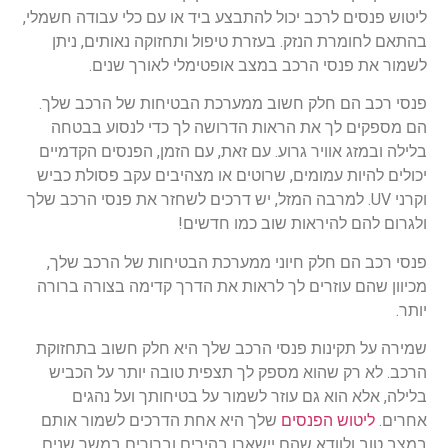
ליטוש פנסים לרכב יכול להתבצע ביד או עם כלי עבודה חשמלי,
בהתאם לחומרת הנזק. בעזרת טיפול ותחזוקה נאותים, ניתן
לשמור את פנסי הרכב במצב אופטימלי לאורך שנים.
פנסי רכב הם חלק חשוב ממערכת הבטיחות של הרכב שלך.
הם מספקים לך את הראות הדרושה לך כדי לנסוע בבטחה
בלילה ובמזג אוויר גרוע. עם זאת, עם הזמן, הפנסים הקדמיים
יכולים להיות עמומים, שרוטים או מצהיבים עקב פסולת כביש
וקרני UV. למרבה המזל, יש דרכים לשחזר את פנסי הרכב שלך
ולגרום להם להיראות שוב כמו חדשים!
פנסי רכב הם חלק חיוני ממערכת הבטיחות של הרכב שלך,
מכיוון שהם עוזרים לך לראות את הדרך קדימה בצורה ברורה
יותר.
שמירה על תקינות פנסי הרכב שלך היא חלק חשוב בתחזוקת
הרכב. לא רק שהוא מספק לך תצפית טובה יותר על הכביש
בלילה, אלא הוא גם עוזר לשמור על בטיחותך ועל נהגים
אחרים.
ליטוש הפנסים
שלך היא אחת הדרכים לשמור אותם
במצב טוב ולוודא שהם יישארו בהירים וברורים במשך שנים