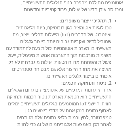
אוטומציה מחוללת מהפכה בנוף הגלגלים התעשייתיים,
ומכניסה עידן חדש של יעילות, פרודוקטיביות וחדשנות.
1. תהליכי ייצור משופרים:
טכנולוגיות אוטומציה כגון רובוטיקה, בינה מלאכותית
ואינטרנט של הדברים (IoT) מייעלות תהליכי ייצור, מה
שמוביל לדיוק ועקביות גבוהים יותר בייצור גלגלים
תעשייתיים. מערכות אוטומטיות יכולות כעת להתמודד עם
משימות מורכבות תוך התערבות אנושית מינימלית, ייעול
פעולות והפחתת מרווח הטעות. יעילות מוגברת זו לא רק
מאיצה את מחזור הייצור אלא גם מבטיחה סטנדרטים
איכותיים בייצור גלגלים תעשייתיים.
2. ניטור ותחזוקה חכמים:
אחד היתרונות המרכזיים של אוטומציה בתחום הגלגלים
התעשייתיים הוא הטמעת מערכות ניטור חכמות ותחזוקה
חזויה. חיישני IoT המוטמעים בגלגלים תעשייתיים יכולים
לאסוף נתונים בזמן אמת על מדדי ביצועים כגון
טמפרטורה, לחץ ורמות בלאי. נתונים אלה מנותחים
לאחר מכן באמצעות אלגוריתמים של AI כדי לחזות