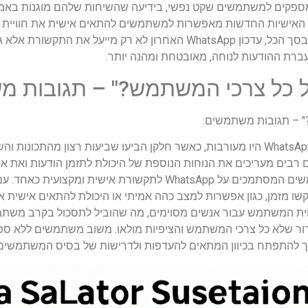
פקים למשתמשים שקט נפשי, בידיעה שהשיחות שלהם מוגנות באמצע
האישיות החדשות מאפשרות למשתמשים להתאים אישית את חוויית ה
ומושכת יותר מבחינה ויזואלית לתקשורת. בסך הכל, עדכון WhatsApp האחר
ברת ההודעות לנוחה, מאובטחת ומהנה יותר.
ל כל צרכי המשתמש?" – תגובות 
" – תגובות משתמשים:
תגובות המשתמשים לעדכון האחרון של WhatsApp היו מעורבות, כאשר חלקן הביעו שביעות 
רבים מעריכים את הנוחות הנוספת של היכולת לתזמן הודעות ואת 
תכונות אלו התקבלו במיוחד על ידי משתמשים המסתמכים על WhatsApp 
 מזמן, כגון אפשרות למצב כהה אמיתי או היכולת להתאים אישית את ה
וית המשתמש עבור אנשים מסוימים, מה שהוביל לתסכול בקרב משתמש
רור שלא כל צרכי המשתמש והציפיות מולאו. משוב משתמשים ללא ספ