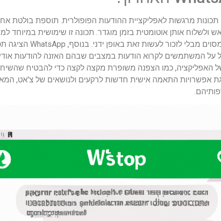
ן של WhatsApp מביא כמה תכונות מרגשות לאפליקציית ההודעות הפופולרית. תוספת בו
שלוח אותן אוטומטית בזמן מוגדר. תכונה זו שימושית במיוחד למש
הולדת, תזכורות או הודעות חשוב
 על המשתמשים לקרוא הודעות במצבים שבהם האזנה להודעות אודיו 
של האפליקציה, כמו הצפנה משופרת מקצה לקצה כדי להבטיח שהשיח
הצגת אפשרויות התאמה אישית חדשות לרקעים ולנושאים של צ'אט, 
ותיהם.