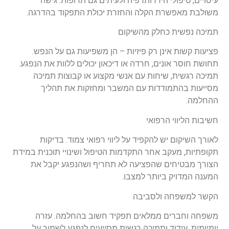
עיסויים, טיפולי הידרותרפיה ולעיתים גם תרופות. גישה
משולבת מאפשרת הקלה והחזרת יכולת התפקוד בהדרגה.
תמיכה נפשית כחלק מהשיקום
פציעות קשות אינן רק פיזיות – הן משפיעות גם על הנפש.
תחושת חוסר אונים, חרדה או דיכאון יכולים ללוות את הנפגע.
תמיכה רגשית, שיחות עם אנשי מקצוע או קבוצות תמיכה
מסייעות בהתמודדות עם המשבר ומחזקות את תהליך
ההחלמה.
חשיבות הליווי הרפואי
לאורך השיקום יש להקפיד על ליווי רפואי צמוד. בדיקות
תקופתיות, מעקב אחר התקדמות הטיפול ושינויי תוכנית במידת
הצורך מבטיחים שהפציעה לא תחריף ושהנפגע יקבל את
המענה המדויק ביותר למצבו.
הקשר למשפחה ולסביבה
משפחה וחברים ממלאים תפקיד חשוב בהחלמה. עזרה
יומיומית, עידוד ותמיכה רגשית מסייעים לנפגע לשמור על