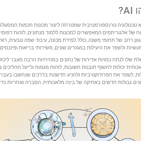
מלאכותית, המכונה בדרך כלל AI, היא טכנולוגיה טרנספורמטיבית שמטרתה ליצור מכונות חכמו
וח של אלגוריתמים המאפשרים למכונות ללמוד מנתונים, לזהות דפוסי
וון רחב של תחומי משנה, כולל למידת מכונה, עיבוד שפה טבעית, ראי
יות ולשפר את היעילות במגזרים שונים, משירותי בריאות ופיננסים ו
נים המרכזיים של AI הוא היכולת שלו לנתח כמויות אדירות של נתונים במהירויות הרבה מע
תית יכולות לחשוף תובנות חשובות, לזהות מגמות ולייעל תהליכים בד
, לשפר את הפרודוקטיביות ולהניע חדשנות בדרכים שנחשבו בעבר ב
ם גבולות חדשים באתיקה של בינה מלאכותית, הסברה ואחריות כדי 