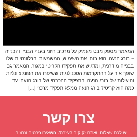
המאמר מספק מבט מעמיק על מרכיב חיוני בענף הבניין והבנייה
– בורג הנעה. הוא בוחן את השימוש, המשמעות והרלוונטיות שלו
בבנייה מודרנית, ומדגיש את תפקידו הקריטי במגזר. המאמר גם
שופך אור על ההתקדמות הטכנולוגית ששיפרו את הפונקציונליות
והיעילות של בורג הנעה. התפקיד ההכרחי של בורג הנעה: עד
כמה הוא קריטי? בורג הנעה ממלא תפקיד מרכזי […]
צרו קשר
יש לכם שאלות ואתם זקוקים לעזרה? השאירו פרטים ונחזור